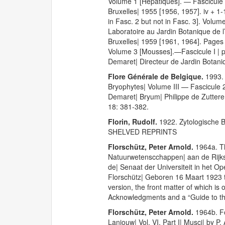
Volume 1 [Hépatiques]. — Fascicule I 
Bruxelles| 1955 [1956, 1957]. iv + 1-
in Fasc. 2 but not in Fasc. 3]. Volum
Laboratoire au Jardin Botanique de l’
Bruxelles| 1959 [1961, 1964]. Pages 
Volume 3 [Mousses].—Fascicule I | p
Demaret| Directeur de Jardin Botaniq
Flore Générale de Belgique.
1993. 
Bryophytes| Volume III — Fascicule
Demaret| Bryum| Philippe de Zuttere
18: 381-382.
Florin, Rudolf.
1922. Zytologische B
SHELVED REPRINTS
Florschütz, Peter Arnold.
1964a. Th
Natuurwetenscchappen| aan de Rijksun
de| Senaat der Universiteit in het 
Florschütz| Geboren 16 Maart 1923 te 
version, the front matter of which is 
Acknowledgments and a “Guide to the 
Florschütz, Peter Arnold.
1964b. Fo
Lanjouw| Vol. VI, Part I| Musci| by P. 