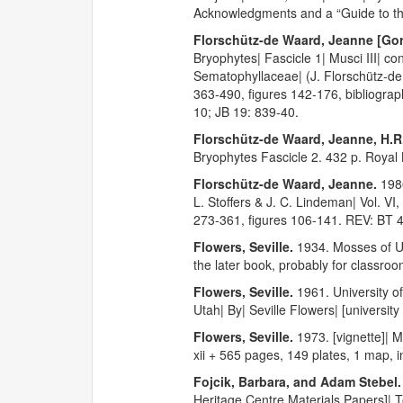
Acknowledgments and a “Guide to the 
Florschütz-de Waard, Jeanne [Gorts
Bryophytes| Fascicle 1| Musci III| co
Sematophyllaceae| (J. Florschütz-de
363-490, figures 142-176, bibliograp
10; JB 19: 839-40.
Florschütz-de Waard, Jeanne, H.
Bryophytes Fascicle 2. 432 p. Royal
Florschütz-de Waard, Jeanne.
198
L. Stoffers & J. C. Lindeman| Vol. VI, 
273-361, figures 106-141. REV: BT 4
Flowers, Seville.
1934. Mosses of Ut
the later book, probably for classroo
Flowers, Seville.
1961. University o
Utah| By| Seville Flowers| [university
Flowers, Seville.
1973. [vignette]| 
xii + 565 pages, 149 plates, 1 map, i
Fojcik, Barbara, and Adam Stebel
Heritage Centre Materials Papers]| T