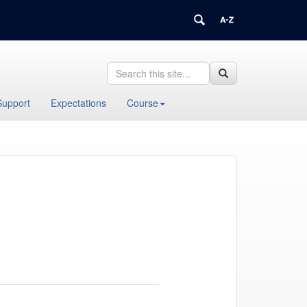
Search
Search
Search
in
this
https://biodiversity.uconn.edu/>
Support
Expectations
Course
Site