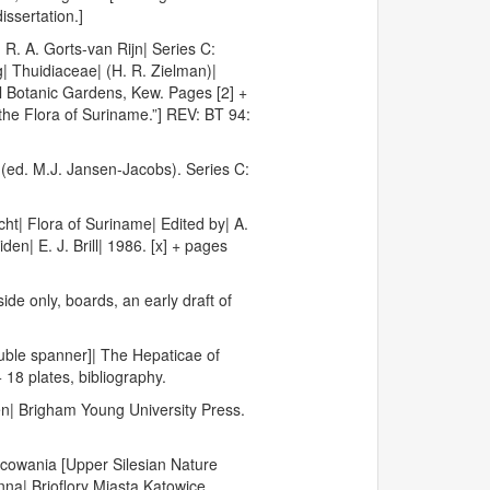
ssertation.]
 R. A. Gorts-van Rijn| Series C:
g| Thuidiaceae| (H. R. Zielman)|
l Botanic Gardens, Kew. Pages [2] +
the Flora of Suriname.”] REV: BT 94:
 (ed. M.J. Jansen-Jacobs). Series C:
ht| Flora of Suriname| Edited by| A.
iden| E. J. Brill| 1986. [x] + pages
de only, boards, an early draft of
ouble spanner]| The Hepaticae of
 18 plates, bibliography.
en| Brigham Young University Press.
cowania [Upper Silesian Nature
nna| Brioflory Miasta Katowice