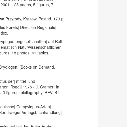
 2001. 128 pages, 5 figures, 7
wa Przyrody, Krakow, Poland. 173 p.
es Forets| Direction Régionale|
ndex.
Krypogamengesellschaften| auf Reth-
thematisch-Naturwissenschaftlichen
gures, 18 photos, 41 tables,
 Bryologen. [Books on Demand,
us der| mittel- und
en| [logo]| 1975 • J. Cramer| In
 3 figures, bibliography. REV: BT
ikanische| Campylopus-Arten|
r Borntraeger Verlagsbuchhandlung|
yoideae| by| Jan-Peter Frahm|