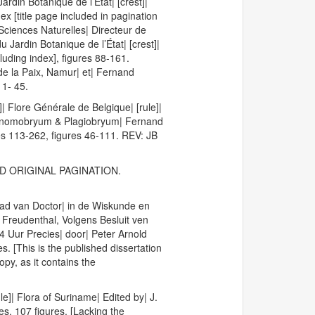
ardin Botanique de l’État| [crest]|
ex [title page included in pagination
 Sciences Naturelles| Directeur de
 Jardin Botanique de l’État| [crest]|
uding index], figures 88-161.
e la Paix, Namur| et| Fernand
 1- 45.
]| Flore Générale de Belgique| [rule]|
| Anomobryum & Plagiobryum| Fernand
s 113-262, figures 46-111. REV: JB
. NEED ORIGINAL PAGINATION.
raad van Doctor| in de Wiskunde en
 Freudenthal, Volgens Besluit ven
 Uur Precies| door| Peter Arnold
. [This is the published dissertation
opy, as it contains the
e]| Flora of Suriname| Edited by| J.
ges, 107 figures. [Lacking the