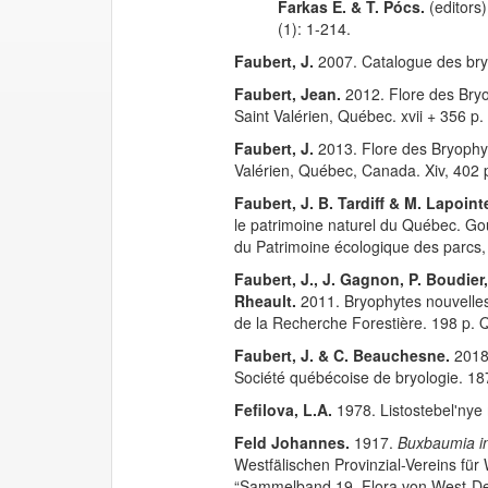
Farkas E. & T. Pócs.
(editors
(1): 1-214.
Faubert, J.
2007. Catalogue des bry
Faubert, Jean.
2012. Flore des Bry
Saint Valérien, Québec. xvii + 356 p.
Faubert, J.
2013. Flore des Bryophyt
Valérien, Québec, Canada. Xiv, 402 p.
Faubert, J. B. Tardiff & M. Lapoint
le patrimoine naturel du Québec. G
du Patrimoine écologique des parcs
Faubert, J., J. Gagnon, P. Boudier
Rheault.
2011. Bryophytes nouvelles
de la Recherche Forestière. 198 p.
Faubert, J. & C. Beauchesne.
2018.
Société québécoise de bryologie. 18
Fefilova, L.A.
1978. Listostebelʹny
Feld Johannes.
1917.
Buxbaumia i
Westfälischen Provinzial-Vereins fü
“Sammelband 19. Flora von West-Deut