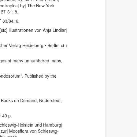
Neotropica| by| The New York
 BT 61: 8.
 83/84: 6.
ic] Illustrationen von Anja Lindlar|
r Verlag Heidelberg • Berlin. xi +
pages of many unnumbered maps,
ndosorum”. Published by the
e. Books on Demand, Noderstedt,
140 p.
Schleswig-Holstein und Hamburg|
e zur| Moosflora von Schleswig-