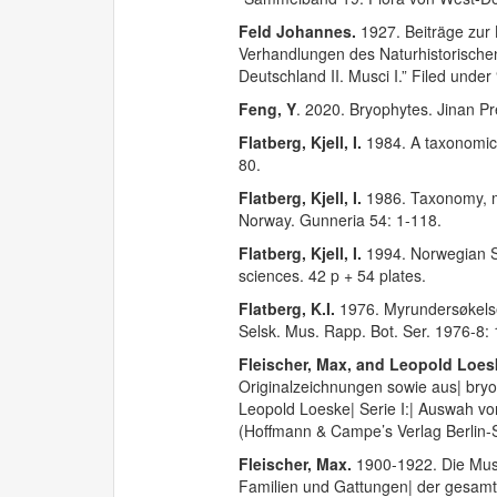
Feld Johannes.
1927. Beiträge zu
Verhandlungen des Naturhistorische
Deutschland II. Musci I.” Filed unde
Feng, Y
. 2020. Bryophytes. Jinan Pr
Flatberg, Kjell, I.
1984. A taxonomic 
80.
Flatberg, Kjell, I.
1986. Taxonomy, mo
Norway. Gunneria 54: 1-118.
Flatberg, Kjell, I.
1994. Norwegian Sp
sciences. 42 p + 54 plates.
Flatberg, K.I.
1976. Myrundersøkelse
Selsk. Mus. Rapp. Bot. Ser. 1976-8:
Fleischer, Max, and Leopold Loe
Originalzeichnungen sowie aus| bry
Leopold Loeske| Serie I:| Auswah v
(Hoffmann & Campe’s Verlag Berlin-Sc
Fleischer, Max.
1900-1922. Die Musc
Familien und Gattungen| der gesamten 