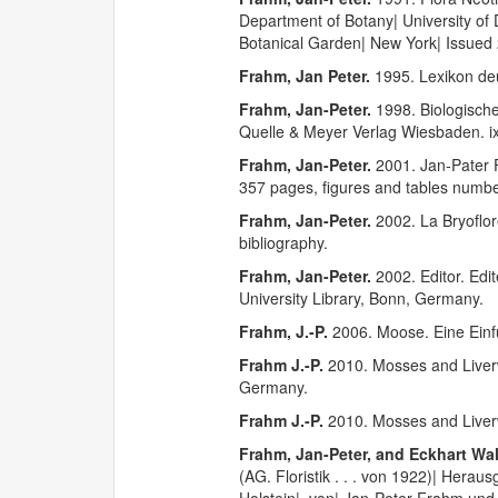
Department of Botany| University of 
Botanical Garden| New York| Issued 2
Frahm, Jan Peter.
1995. Lexikon deu
Frahm, Jan-Peter.
1998. Biologische
Quelle & Meyer Verlag Wiesbaden. ix +
Frahm, Jan-Peter.
2001. Jan-Pater 
357 pages, figures and tables numbe
Frahm, Jan-Peter.
2002. La Bryoflo
bibliography.
Frahm, Jan-Peter.
2002. Editor. Edi
University Library, Bonn, Germany.
Frahm, J.-P.
2006. Moose. Eine Einf
Frahm J.-P.
2010. Mosses and Liverw
Germany.
Frahm J.-P.
2010. Mosses and Liver
Frahm, Jan-Peter, and Eckhart W
(AG. Floristik . . . von 1922)| Hera