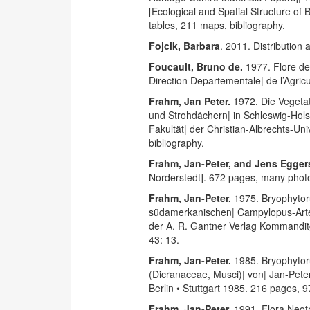
[Ecological and Spatial Structure of
tables, 211 maps, bibliography.
Fojcik, Barbara
. 2011. Distributio
Foucault, Bruno de.
1977. Flore de
Direction Departementale| de l’Agric
Frahm, Jan Peter.
1972. Die Vegeta
und Strohdächern| in Schleswig-Hols
Fakultät| der Christian-Albrechts-Uni
bibliography.
Frahm, Jan-Peter, and Jens Egger
Norderstedt]. 672 pages, many photo
Frahm, Jan-Peter.
1975. Bryophytor
südamerkanischen| Campylopus-Arten|
der A. R. Gantner Verlag Kommanditg
43: 13.
Frahm, Jan-Peter.
1985. Bryophytor
(Dicranaceae, Musci)| von| Jan-Pete
Berlin • Stuttgart 1985. 216 pages, 97
Frahm, Jan-Peter.
1991. Flora Neot