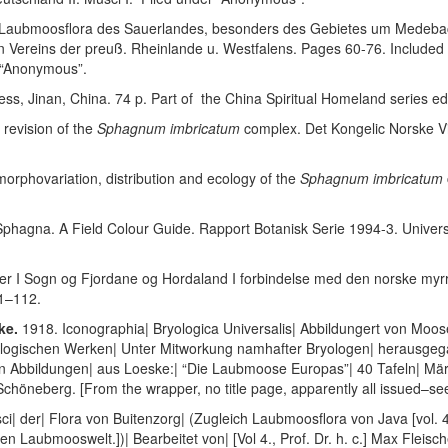
r Laubmoosflora des Sauerlandes, besonders des Gebietes um Medeba
n Vereins der preuß. Rheinlande u. Westfalens. Pages 60-76. Included
r “Anonymous”.
ess, Jinan, China. 74 p. Part of the China Spiritual Homeland series ed
revision of the
Sphagnum imbricatum
complex. Det Kongelic Norske Vi
rphovariation, distribution and ecology of the
Sphagnum imbricatum
hagna. A Field Colour Guide. Rapport Botanisk Serie 1994-3. Univer
r I Sogn og Fjordane og Hordaland I forbindelse med den norske myrr
 1–112.
ske.
1918. Iconographia| Bryologica Universalis| Abbildungert von Moose
ologischen Werken| Unter Mitworkung namhafter Bryologen| herausgeg
on Abbildungen| aus Loeske:| “Die Laubmoose Europas”| 40 Tafeln| Mä
höneberg. [From the wrapper, no title page, apparently all issued–see
i| der| Flora von Buitenzorg| (Zugleich Laubmoosflora von Java [vol. 4,
Laubmooswelt.])| Bearbeitet von| [Vol 4., Prof. Dr. h. c.] Max Fleischer