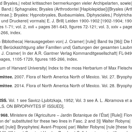
yales,| nebst kritisschen bermerkungen vieler Archipelarten, sowie| i
ter] Band.| Sphagnales; Bryales (Arthrodontei [Haplolepidae])[Bryales (Arth
nae.]; Bryales: Hypnobryales, Buxbaumiales, Diphysciales,| Polytrichale
d Druckerei| vormals| E. J. Brill| Leiden 1900-1902 [1902-1904; 190
res 1-71; vol. 2, xvii + pages 381-643, figures 72-121; vol. 3, xxiv + pa
-266, index.
Bibliotheca| Herausgegeben von| J. Cramer| [rule]| Band 9a [9b]| Die 
| Berücksichtigung aller Familien und| Gattungen der gesamten Laubmoo
]| J. Cramer| In der A.R. Gantner Verlag Kommanditgesellschaft| FL-9490
+ pages, 1105-1729, figures 185-266, index.
um of Harvard University| Index to the moss Herbarium of Max Fleischer.
mittee.
2007. Flora of North America North of Mexico. Vol. 27. Bryophy
mittee
. 2014. Flora of North America North of Mexico. Vol. 28. Bryophy
RSS.
Vol. 1 see Savicz-Ljubitzkaja, 1952; Vol. 3 see A. L. Abramova et 
S. ON BRYOPHYTES IF ISSUED].
1968.
Ministere de l’Agriculture – Jardin Botanique de l’État| [Rule]| Flo
ion de” substituted for these two lines in Fasc. 2 and 3]| Walter Robyns
at| [rule]| Bryophytes| Avant-Propos| par| Walter Robyns| [rule [these fo