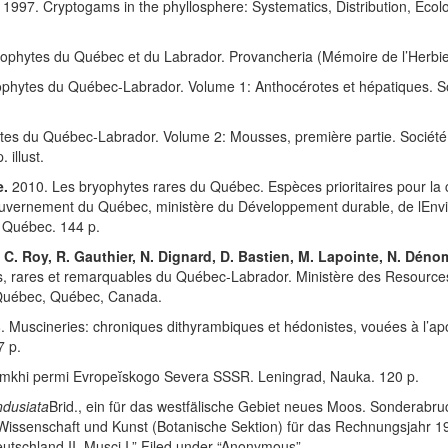
) 1997. Cryptogams in the phyllosphere: Systematics, Distribution, Eco
ophytes du Québec et du Labrador. Provancheria (Mémoire de l’Herbie
ophytes du Québec-Labrador. Volume 1: Anthocérotes et hépatiques. So
es du Québec-Labrador. Volume 2: Mousses, première partie. Société 
 illust.
e.
2010. Les bryophytes rares du Québec. Espèces prioritaires pour la
ouvernement du Québec, ministère du Développement durable, de lEnvi
, Québec. 144 p.
, C. Roy, R. Gauthier, N. Dignard, D. Bastien, M. Lapointe, N. Déno
, rares et remarquables du Québec-Labrador. Ministère des Resources 
 Québec, Québec, Canada.
 Muscineries: chroniques dithyrambiques et hédonistes, vouées à l’apo
7 p.
e mkhi permi Evropeĭskogo Severa SSSR. Leningrad, Nauka. 120 p.
ndusiata
Brid., ein für das westfälische Gebiet neues Moos. Sonderabr
r Wissenschaft und Kunst (Botanische Sektion) für das Rechnungsjahr 19
schland II. Musci I.” Filed under “Anonymous”.