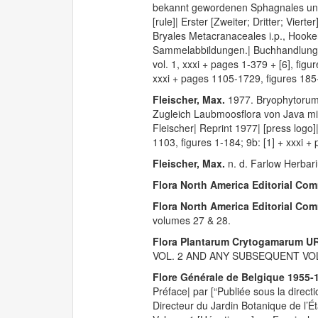
bekannt gewordenen Sphagnales und Br
[rule]| Erster [Zweiter; Dritter; Vier
Bryales Metacranaceales i.p., Hookeri
Sammelabbildungen.| Buchhandlung un
vol. 1, xxxi + pages 1-379 + [6], figu
xxxi + pages 1105-1729, figures 185
Fleischer, Max.
1977. Bryophytorum 
Zugleich Laubmoosflora von Java mit
Fleischer| Reprint 1977| [press logo
1103, figures 1-184; 9b: [1] + xxxi 
Fleischer, Max.
n. d. Farlow Herbari
Flora North America Editorial Com
Flora North America Editorial Com
volumes 27 & 28.
Flora Plantarum Crytogamarum U
VOL. 2 AND ANY SUBSEQUENT VOL
Flore Générale de Belgique 1955-
Préface| par [“Publiée sous la direct
Directeur du Jardin Botanique de l’Ét