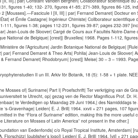
[II, III].| par| Constant Vanden Berghen| Collaborateur scientifique du J
131, figures 1-40; 132- 270, figures 41-85; 271-389, figures 86-125, ind
e 2 [Mousses].—Fascicule I [II, III] | par| Fernand Demaret| Docteur en
État| et Émile Castagne| Ingénieur Chimiste| Collborateur scientifique du
1-111, figures 1-38; pages 112-231, figures 39-87; pages 232-397 [incl
ar| Jean-Louis de Sloover| Cargé de Cours aux Facultés Notre-Dame d
ue National de Belgique| [crest]| Bruxelles| 1968. Pages 1-112, figures
Ministère de l’Agriculture| Jardin Botanique National de Belgique| [Rule
 2| par| Fernand Demaret & Theo Arts| Pohlia| Jean-Louis de Sloover
 & Fernand Demaret| Rhodobryum| [crest]| Meise| 30 – 3 – 1993. Page
ryophytenstudien II un III. Arkiv för Botanik, 18 (5): 1-58 + 1 plate
e Mosses of| Suriname| Part I| Proefschrift| Ter verkrijging van de G
iversiteit te Utrecht, op| gezag ven de Rector Magnificus Prof. Dr. H.
Openbaar| te Verdedigen op Maandag 29 Juni 1964,| des Namidddags te 4
‘s-Gravenhage| Leiden| E. J. Brill| 1964. xxvii + 271 pages, 107 figures
omitted in the “Flora of Suriname” edition, making this the more useful c
Literature on Mosses of Latin America” not present in the other.]
undation van Eedenfonds| c/o Royal Tropical Institute, Amsterdam| [rul
A. Florschütz| [publisher’s logo]| Leiden| E. J. Brill| 1964. [vii] + 271 pa