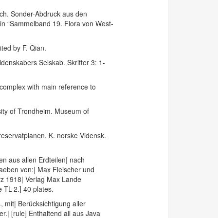
ch. Sonder-Abdruck aus den
 in “Sammelband 19. Flora von West-
ited by F. Qian.
denskabers Selskab. Skrifter 3: 1-
complex with main reference to
sity of Trondheim. Museum of
eservatplanen. K. norske Vidensk.
n aus allen Erdteilen| nach
aeben von:| Max Fleischer und
rz 1918| Verlag Max Lande
 TL-2.] 40 plates.
 mit| Berücksichtigung aller
.| [rule] Enthaltend all aus Java