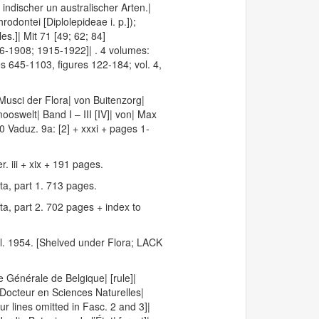
ndischer un australischer Arten.|
rodontei [Diplolepideae i. p.]);
s.]| Mit 71 [49; 62; 84]
6-1908; 1915-1922]| . 4 volumes:
ges 645-1103, figures 122-184; vol. 4,
Musci der Flora| von Buitenzorg|
swelt| Band I – III [IV]| von| Max
 Vaduz. 9a: [2] + xxxi + pages 1-
 iii + xix + 191 pages.
ta, part 1. 713 pages.
ta, part 2. 702 pages + index to
al. 1954. [Shelved under Flora; LACK
re Générale de Belgique| [rule]|
| Docteur en Sciences Naturelles|
ur lines omitted in Fasc. 2 and 3]|