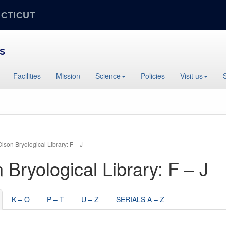
ECTICUT
s
Facilities
Mission
Science
Policies
Visit us
Olson Bryological Library: F – J
 Bryological Library: F – J
K – O
P – T
U – Z
SERIALS A – Z